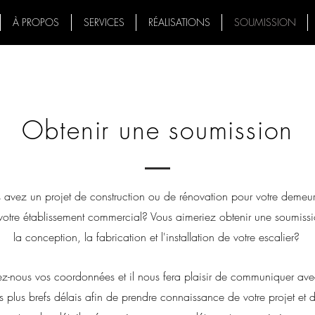
À PROPOS
SERVICES
RÉALISATIONS
SOUMISSION
Obtenir une soumission
 avez un projet de construction ou de rénovation pour votre demeu
otre établissement commercial? Vous aimeriez obtenir une soumiss
la conception, la fabrication et l'installation de votre escalier?
ez-nous vos coordonnées et il nous fera plaisir de communiquer av
s plus brefs délais afin de prendre connaissance de votre projet et d