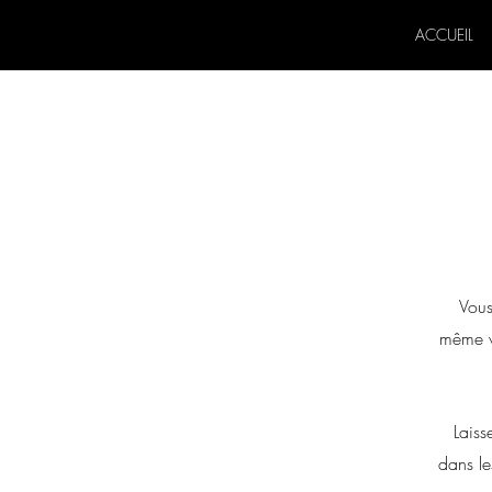
ACCUEIL
Vous
même v
Laiss
dans le