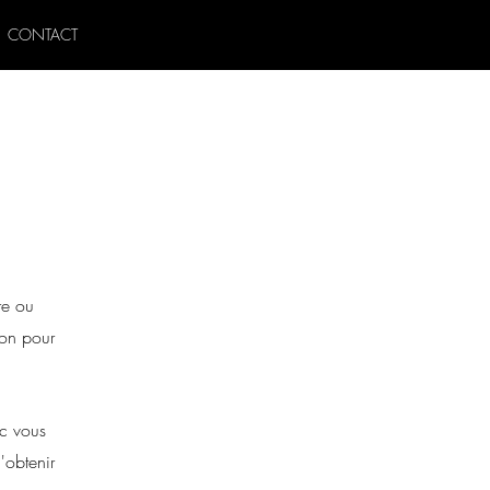
CONTACT
re ou
ion pour
ec vous
'obtenir